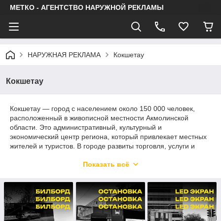
МЕТКО - АГЕНТСТВО НАРУЖНОЙ РЕКЛАМЫ
НАРУЖНАЯ РЕКЛАМА
Кокшетау
Кокшетау
Кокшетау — город с населением около 150 000 человек,
расположенный в живописной местности Акмолинской
области. Это административный, культурный и
экономический центр региона, который привлекает местных
жителей и туристов. В городе развиты торговля, услуги и
культура, с высокой активностью в центрах покупок и
Показать всё
развлекательных зонах. Реклама в Кокшетау будет
эффективной, особенно в местах с высокой проходимостью,
таких как центральные районы, торговые центры и
популярные туристические объекты.