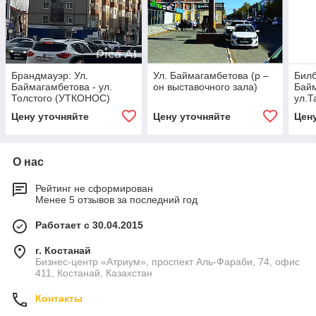
Брандмауэр: Ул.
Ул. Баймагамбетова (р –
Билб
Баймагамбетова - ул.
он выставочного зала)
Байм
Толстого (УТКОНОС)
ул.Т
(БЕ
Цену уточняйте
Цену уточняйте
Цен
О нас
Рейтинг не сформирован
Менее 5 отзывов за последний год
Работает с 30.04.2015
г. Костанай
Бизнес-центр «Атриум», проспект Аль-Фараби, 74, офис
411, Костанай, Казахстан
Контакты