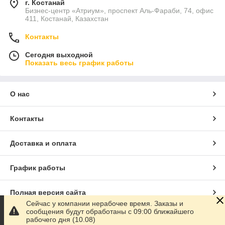
г. Костанай
Бизнес-центр «Атриум», проспект Аль-Фараби, 74, офис
411, Костанай, Казахстан
Контакты
Сегодня выходной
Показать весь график работы
О нас
Контакты
Доставка и оплата
График работы
Полная версия сайта
Сейчас у компании нерабочее время. Заказы и
сообщения будут обработаны с 09:00 ближайшего
Сайт создан на маркетплейсе
Satu.kz
рабочего дня (10.08)