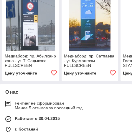
Медиаборд: пр. Абылхаир
Медиаборд: пр. Сатпаева
Меди
хана - уг. Т. Садыкова
- уг. Курмангазы
Гост
FULLSCREEN
FULLSCREEN
STA
Цену уточняйте
Цену уточняйте
Цен
О нас
Рейтинг не сформирован
Менее 5 отзывов за последний год
Работает с 30.04.2015
г. Костанай