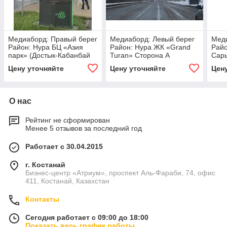
Медиаборд: Правый берег
Медиаборд: Левый берег
Меди
Район: Нура БЦ «Азия
Район: Нура ЖК «Grand
Райо
парк» (Достык-Кабанбай
Turan» Сторона А
Сары
батыра) Сторона А, Б
Стор
Цену уточняйте
Цену уточняйте
Цен
О нас
Рейтинг не сформирован
Менее 5 отзывов за последний год
Работает с 30.04.2015
г. Костанай
Бизнес-центр «Атриум», проспект Аль-Фараби, 74, офис
411, Костанай, Казахстан
Контакты
Сегодня работает с 09:00 до 18:00
Показать весь график работы