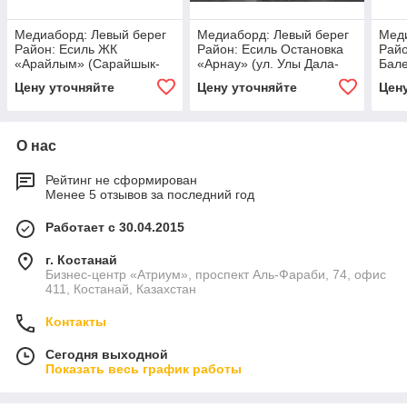
Медиаборд: Левый берег
Медиаборд: Левый берег
Меди
Район: Есиль ЖК
Район: Есиль Остановка
Райо
«Арайлым» (Сарайшык-
«Арнау» (ул. Улы Дала-
Бале
Туркестан) Сторона А
Тауельсыздык) Сторона А
ул. 
Цену уточняйте
Цену уточняйте
Цен
О нас
Рейтинг не сформирован
Менее 5 отзывов за последний год
Работает с 30.04.2015
г. Костанай
Бизнес-центр «Атриум», проспект Аль-Фараби, 74, офис
411, Костанай, Казахстан
Контакты
Сегодня выходной
Показать весь график работы