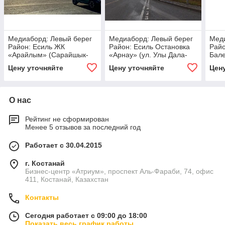
Медиаборд: Левый берег
Медиаборд: Левый берег
Меди
Район: Есиль ЖК
Район: Есиль Остановка
Райо
«Арайлым» (Сарайшык-
«Арнау» (ул. Улы Дала-
Бале
Туркестан) Сторона А
Тауельсыздык) Сторона А
ул. 
Цену уточняйте
Цену уточняйте
Цен
О нас
Рейтинг не сформирован
Менее 5 отзывов за последний год
Работает с 30.04.2015
г. Костанай
Бизнес-центр «Атриум», проспект Аль-Фараби, 74, офис
411, Костанай, Казахстан
Контакты
Сегодня работает с 09:00 до 18:00
Показать весь график работы