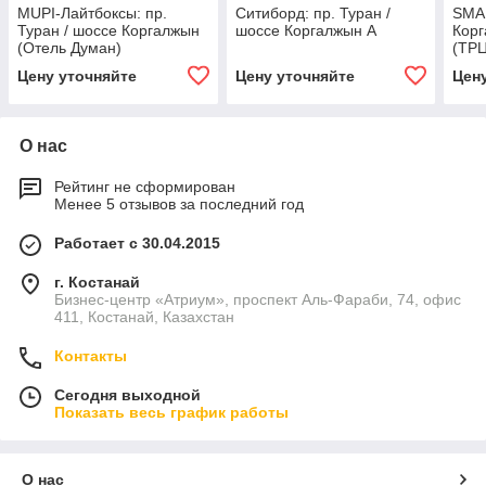
МUPI-Лайтбоксы: пр.
Ситиборд: пр. Туран /
SMA
Туран / шоссе Коргалжын
шоссе Коргалжын А
Корг
(Отель Думан)
(ТРЦ
Цену уточняйте
Цену уточняйте
Цен
О нас
Рейтинг не сформирован
Менее 5 отзывов за последний год
Работает с 30.04.2015
г. Костанай
Бизнес-центр «Атриум», проспект Аль-Фараби, 74, офис
411, Костанай, Казахстан
Контакты
Сегодня выходной
Показать весь график работы
О нас