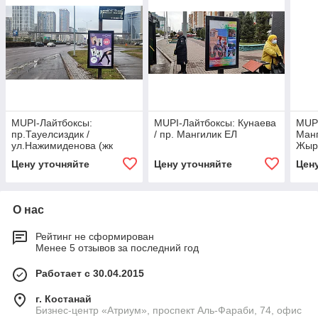
МUPI-Лайтбоксы:
МUPI-Лайтбоксы: Кунаева
МUPI
пр.Тауелсиздик /
/ пр. Мангилик ЕЛ
Манг
ул.Нажимиденова (жк
Жыр
Гранд Астана)
Цену уточняйте
Цену уточняйте
Цен
О нас
Рейтинг не сформирован
Менее 5 отзывов за последний год
Работает с 30.04.2015
г. Костанай
Бизнес-центр «Атриум», проспект Аль-Фараби, 74, офис