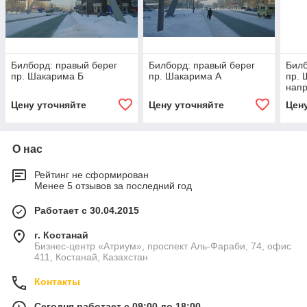
Билборд: правый берег
Билборд: правый берег
Билб
пр. Шакарима Б
пр. Шакарима А
пр. 
напр
вдол
Цену уточняйте
Цену уточняйте
Цен
О нас
Рейтинг не сформирован
Менее 5 отзывов за последний год
Работает с 30.04.2015
г. Костанай
Бизнес-центр «Атриум», проспект Аль-Фараби, 74, офис
411, Костанай, Казахстан
Контакты
Сегодня работает с 09:00 до 18:00