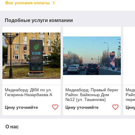
Все условия оплаты
Подобные услуги компании
Медиаборд: ДКМ по ул.
Медиаборд: Правый берег
Меди
Гагарина-Назарбаева А
Район: Байконыр Дом
Райо
№12 (ул. Ташенова)
пере
Сторона А
Сар
Цену уточняйте
Цену уточняйте
Цен
Стор
О нас