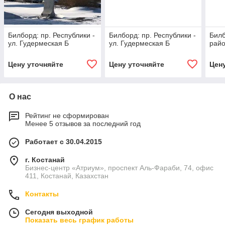
Билборд: пр. Республики -
Билборд: пр. Республики -
Билб
ул. Гудермеская Б
ул. Гудермеская Б
райо
Цену уточняйте
Цену уточняйте
Цен
О нас
Рейтинг не сформирован
Менее 5 отзывов за последний год
Работает с 30.04.2015
г. Костанай
Бизнес-центр «Атриум», проспект Аль-Фараби, 74, офис
411, Костанай, Казахстан
Контакты
Сегодня выходной
Показать весь график работы