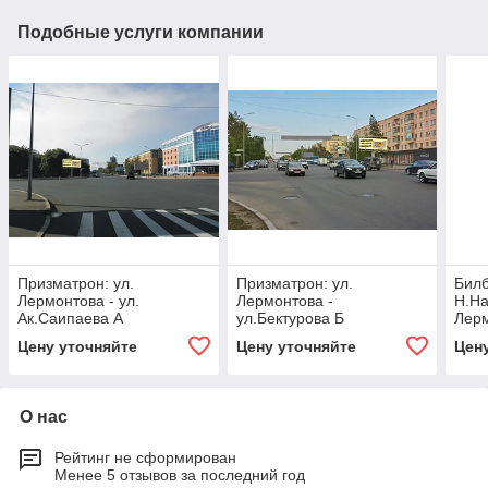
Подобные услуги компании
Призматрон: ул.
Призматрон: ул.
Билб
Лермонтова - ул.
Лермонтова -
Н.На
Ак.Саипаева А
ул.Бектурова Б
Лер
Цену уточняйте
Цену уточняйте
Цен
О нас
Рейтинг не сформирован
Менее 5 отзывов за последний год