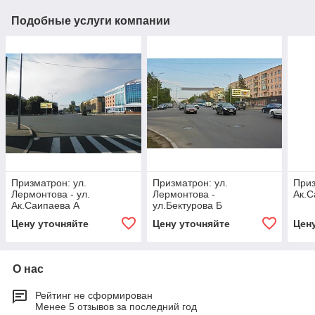
Подобные услуги компании
Призматрон: ул.
Призматрон: ул.
Приз
Лермонтова - ул.
Лермонтова -
Ак.С
Ак.Саипаева А
ул.Бектурова Б
Цену уточняйте
Цену уточняйте
Цен
О нас
Рейтинг не сформирован
Менее 5 отзывов за последний год