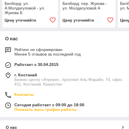
Билборд: ул.
Билборд: пер. Жукова -
Билб
А.Молдагуловой - ул.
ул. Молдагуловой А
ул. 
Жукова Б
Цену уточняйте
Цену уточняйте
Цен
О нас
Рейтинг не сформирован
Менее 5 отзывов за последний год
Работает с 30.04.2015
г. Костанай
Бизнес-центр «Атриум», проспект Аль-Фараби, 74, офис
411, Костанай, Казахстан
Контакты
Сегодня работает с 09:00 до 18:00
Показать весь график работы
О нас