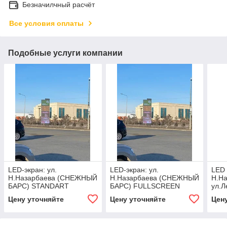
Безначилчный расчёт
Все условия оплаты
Подобные услуги компании
LED-экран: ул.
LED-экран: ул.
LED 
Н.Назарбаева (СНЕЖНЫЙ
Н.Назарбаева (СНЕЖНЫЙ
Н.На
БАРС) STANDART
БАРС) FULLSCREEN
ул.Л
Цену уточняйте
Цену уточняйте
Цен