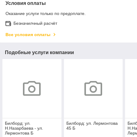
Условия оплаты
Оказание услуги только по предоплате.
Безначилчный расчёт
Все условия оплаты
Подобные услуги компании
Билборд: ул.
Билборд: ул. Лермонтова
Билб
Н.Назарбаева - ул.
45 Б
Н.На
Лермонтова Б
Лер