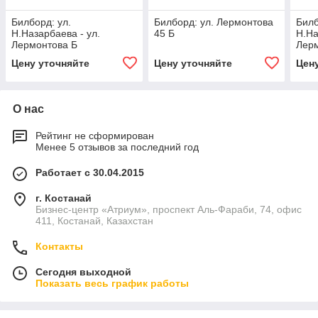
Билборд: ул.
Билборд: ул. Лермонтова
Билб
Н.Назарбаева - ул.
45 Б
Н.На
Лермонтова Б
Лер
Цену уточняйте
Цену уточняйте
Цен
О нас
Рейтинг не сформирован
Менее 5 отзывов за последний год
Работает с 30.04.2015
г. Костанай
Бизнес-центр «Атриум», проспект Аль-Фараби, 74, офис
411, Костанай, Казахстан
Контакты
Сегодня выходной
Показать весь график работы