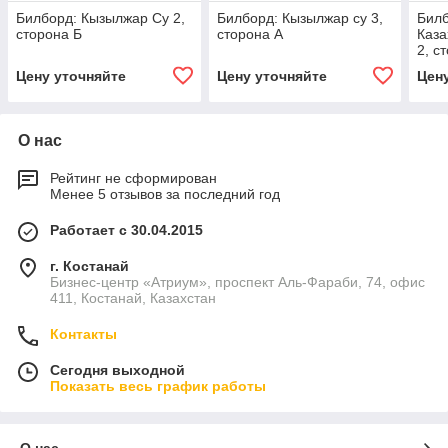
Билборд: Кызылжар Су 2,
Билборд: Кызылжар су 3,
Билб
сторона Б
сторона А
Каза
2, с
Цену уточняйте
Цену уточняйте
Цен
О нас
Рейтинг не сформирован
Менее 5 отзывов за последний год
Работает с 30.04.2015
г. Костанай
Бизнес-центр «Атриум», проспект Аль-Фараби, 74, офис
411, Костанай, Казахстан
Контакты
Сегодня выходной
Показать весь график работы