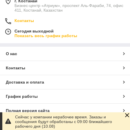
г. Костанай
Бизнес-центр «Атриум», проспект Аль-Фараби, 74, офис
411, Костанай, Казахстан
Контакты
Сегодня выходной
Показать весь график работы
О нас
Контакты
Доставка и оплата
График работы
Полная версия сайта
Сейчас у компании нерабочее время. Заказы и
сообщения будут обработаны с 09:00 ближайшего
Сайт создан на маркетплейсе
Satu.kz
рабочего дня (10.08)