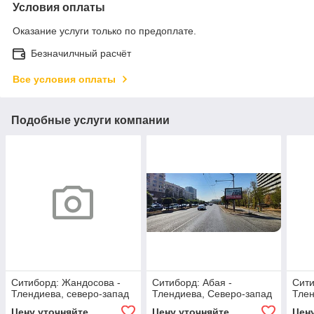
Условия оплаты
Оказание услуги только по предоплате.
Безначилчный расчёт
Все условия оплаты
Подобные услуги компании
Ситиборд: Жандосова -
Ситиборд: Абая -
Сити
Тлендиева, северо-запад
Тлендиева, Северо-запад
Тлен
Цену уточняйте
Цену уточняйте
Цен