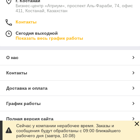
г. Костанай
Бизнес-центр «Атриум», проспект Аль-Фараби, 74, офис
411, Костанай, Казахстан
Контакты
Сегодня выходной
Показать весь график работы
О нас
Контакты
Доставка и оплата
График работы
Полная версия сайта
Сейчас у компании нерабочее время. Заказы и
сообщения будут обработаны с 09:00 ближайшего
Сайт создан на маркетплейсе
Satu.kz
рабочего дня (завтра, 10.08)