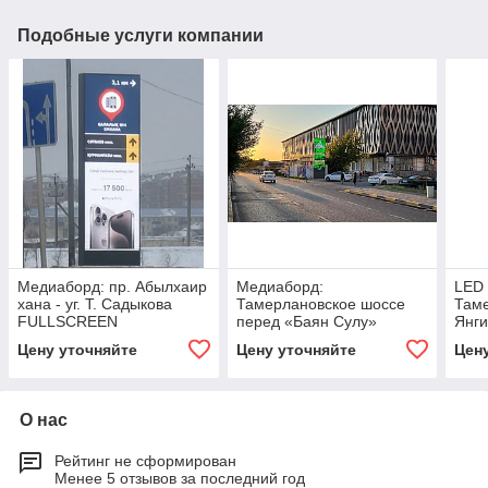
Подобные услуги компании
Медиаборд: пр. Абылхаир
Медиаборд:
LED 
хана - уг. Т. Садыкова
Тамерлановское шоссе
Таме
FULLSCREEN
перед «Баян Сулу»
Янги
Цену уточняйте
Цену уточняйте
Цен
О нас
Рейтинг не сформирован
Менее 5 отзывов за последний год