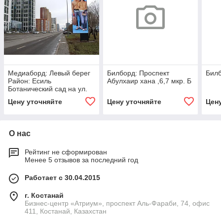
Медиаборд: Левый берег
Билборд: Проспект
Билб
Район: Есиль
Абулхаир хана ,6,7 мкр. Б
Ботанический сад на ул.
Орынбор (между ул.
Цену уточняйте
Цену уточняйте
Цен
Кабанбай батыра и
О нас
Рейтинг не сформирован
Менее 5 отзывов за последний год
Работает с 30.04.2015
г. Костанай
Бизнес-центр «Атриум», проспект Аль-Фараби, 74, офис
411, Костанай, Казахстан