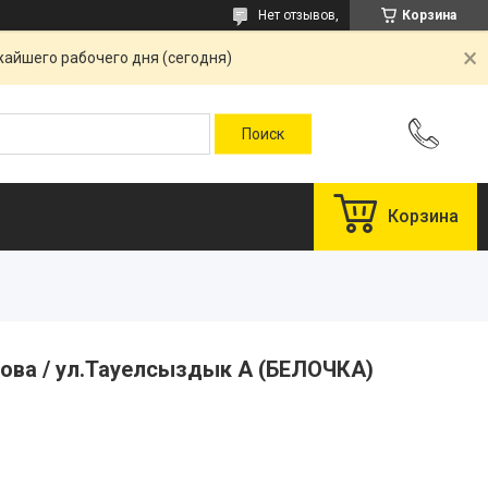
Нет отзывов,
Корзина
жайшего рабочего дня (сегодня)
Корзина
това / ул.Тауелсыздык А (БЕЛОЧКА)