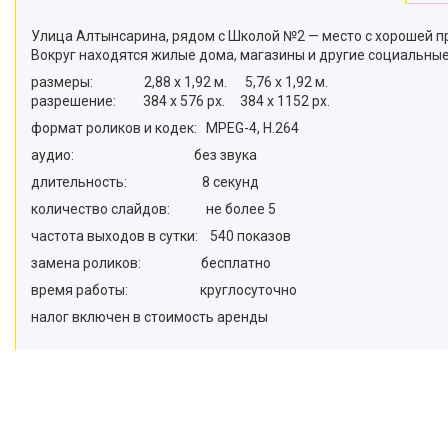
Улица Алтынсарина, рядом с Школой №2 — место с хорошей п
Вокруг находятся жилые дома, магазины и другие социальные
размеры: 2,88 х 1,92 м. 5,76 х 1,92 м.
разрешение: 384 х 576 рх. 384 х 1152 рх.
формат роликов и кодек: MPEG-4, Н.264
аудио: без звука
длительность: 8 секунд
количество слайдов: не более 5
частота выходов в сутки: 540 показов
замена роликов: бесплатно
время работы: круглосуточно
налог включен в стоимость аренды