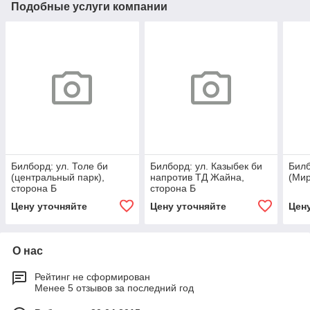
Подобные услуги компании
Билборд: ул. Толе би
Билборд: ул. Казыбек би
Билб
(центральный парк),
напротив ТД Жайна,
(Мир
сторона Б
сторона Б
Цену уточняйте
Цену уточняйте
Цен
О нас
Рейтинг не сформирован
Менее 5 отзывов за последний год