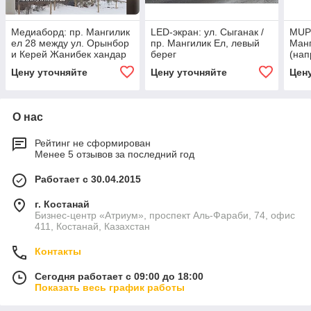
Медиаборд: пр. Мангилик
LED-экран: ул. Сыганак /
МUPI
ел 28 между ул. Орынбор
пр. Мангилик Ел, левый
Манг
и Керей Жанибек хандар
берег
(нап
Пете
Цену уточняйте
Цену уточняйте
Цен
О нас
Рейтинг не сформирован
Менее 5 отзывов за последний год
Работает с 30.04.2015
г. Костанай
Бизнес-центр «Атриум», проспект Аль-Фараби, 74, офис
411, Костанай, Казахстан
Контакты
Сегодня работает с 09:00 до 18:00
Показать весь график работы