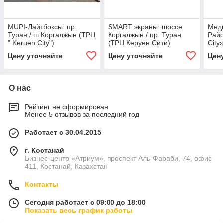
МUPI-Лайтбоксы: пр.
SMART экраны: шоссе
Меди
Туран / ш.Коргалжын (ТРЦ
Коргалжын / пр. Туран
Райо
" Keruen City")
(ТРЦ Керуен Сити)
City
трак
Цену уточняйте
Цену уточняйте
Цен
О нас
Рейтинг не сформирован
Менее 5 отзывов за последний год
Работает с 30.04.2015
г. Костанай
Бизнес-центр «Атриум», проспект Аль-Фараби, 74, офис
411, Костанай, Казахстан
Контакты
Сегодня работает с 09:00 до 18:00
Показать весь график работы