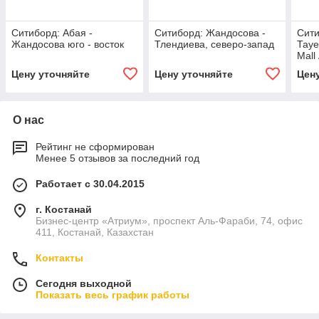
Ситиборд: Абая -
Ситиборд: Жандосова -
Сити
Жандосова юго - восток
Тлендиева, северо-запад
Тауе
Mall
Цену уточняйте
Цену уточняйте
Цен
О нас
Рейтинг не сформирован
Менее 5 отзывов за последний год
Работает с 30.04.2015
г. Костанай
Бизнес-центр «Атриум», проспект Аль-Фараби, 74, офис
411, Костанай, Казахстан
Контакты
Сегодня выходной
Показать весь график работы