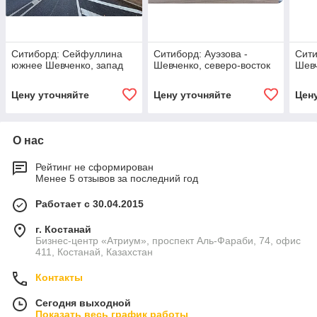
Ситиборд: Сейфуллина
Ситиборд: Ауэзова -
Сити
южнее Шевченко, запад
Шевченко, северо-восток
Шевч
Цену уточняйте
Цену уточняйте
Цен
О нас
Рейтинг не сформирован
Менее 5 отзывов за последний год
Работает с 30.04.2015
г. Костанай
Бизнес-центр «Атриум», проспект Аль-Фараби, 74, офис
411, Костанай, Казахстан
Контакты
Сегодня выходной
Показать весь график работы