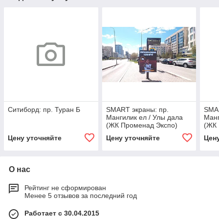
Ситиборд: пр. Туран Б
SMART экраны: пр.
SMAR
Мангилик ел / Улы дала
Манг
(ЖК Променад Экспо)
(ЖК
Цену уточняйте
Цену уточняйте
Цен
О нас
Рейтинг не сформирован
Менее 5 отзывов за последний год
Работает с 30.04.2015